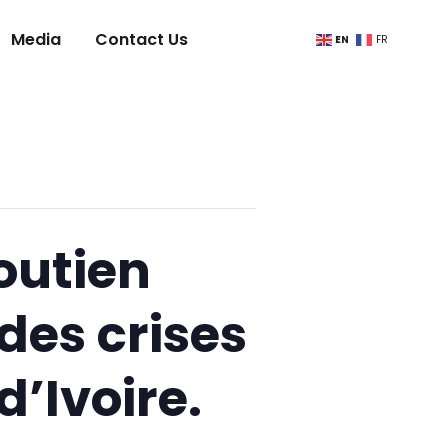
Media
Contact Us
EN
FR
outien
des crises
d’Ivoire.