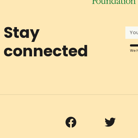
Stay
connected
We h