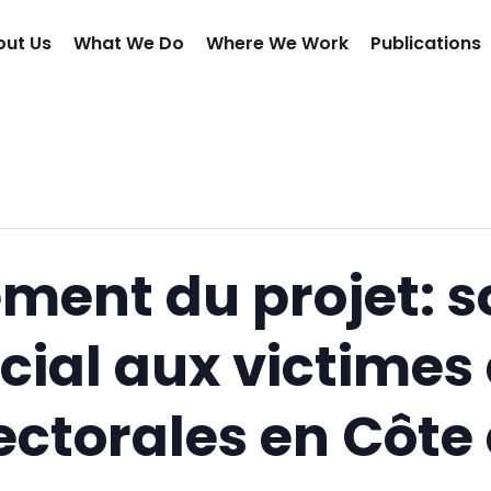
out Us
What We Do
Where We Work
Publications
ment du projet: s
ial aux victimes 
ctorales en Côte 